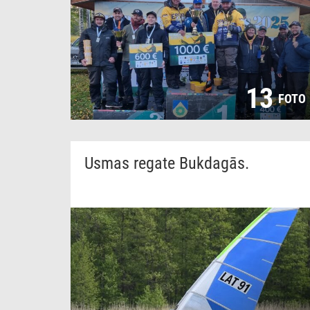
13
FOTO
Usmas regate Bukdagās.