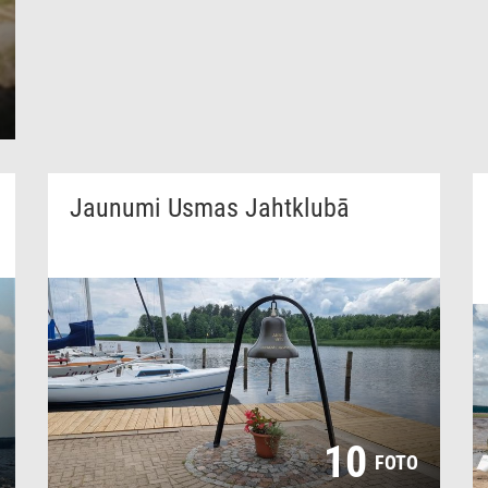
Jaunumi Usmas Jahtklubā
10
FOTO