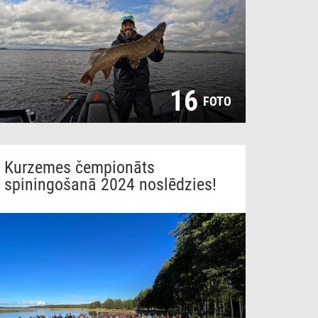
16
FOTO
Kurzemes čempionāts
spiningošanā 2024 noslēdzies!