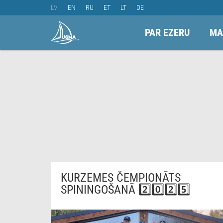
LV
EN
RU
ET
LT
DE
PAR EZERU
MA
KURZEMES ČEMPIONĀTS
SPININGOŠANĀ 2️⃣0️⃣2️⃣5️⃣