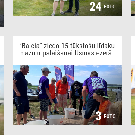
24
FOTO
“Balcia” ziedo 15 tūkstošu līdaku
mazuļu palaišanai Usmas ezerā
3
FOTO