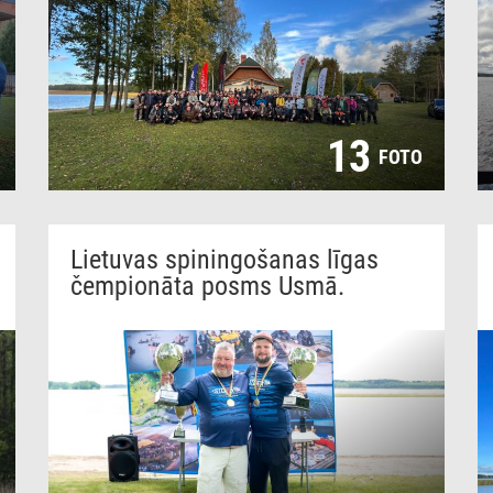
13
FOTO
Lietuvas spiningošanas līgas
čempionāta posms Usmā.