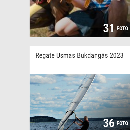
31
FOTO
Regate Usmas Bukdangās 2023
36
FOTO