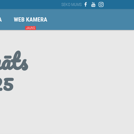
SEKO MUMS
A
WEB KAMERA
JAUNS
āts
25