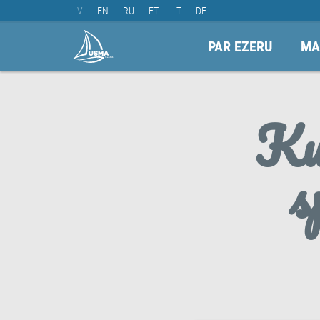
LV
EN
RU
ET
LT
DE
PAR EZERU
MA
Ku
s