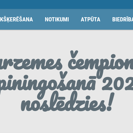
KŠĶERĒŠANA
NOTIKUMI
ATPŪTA
BIEDRĪB
rzemes čempion
piningošanā 20
noslēdzies!