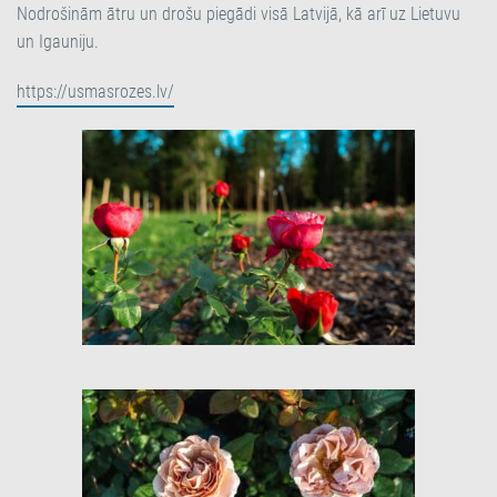
Nodrošinām ātru un drošu piegādi visā Latvijā, kā arī uz Lietuvu
un Igauniju.
https://usmasrozes.lv/