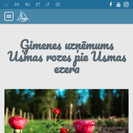
LV
EN
RU
ET
LT
DE
Ģimenes uzņēmums
Usmas rozes pie Usmas
ezera