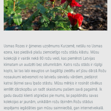
Usmas Rozes ir ģimenes uzņēmums Kurzemē, netālu no Usmas
ezera, kas piedāvā plašu ziemcietīgo rožu stādu klāstu. Mūsu
kolekcijā ir vairāk nekā 80 rožu veidi, kas piemēroti Latvijas
klimatam un audzēti bez siltumnīcām. Katrs rožu stāds ir rūpīgi
kopts, lai tas labi ieaugtos un bagātīgi ziedētu arī jūsu dārzā.Rožu
nosaukumi iedvesmoti no latviešu sieviešu vārdiem, piešķirot
katrai šķirnei savu īpašo stāstu. Mūsu mērķis ir rosināt cilvēkus
iemīlēt dārzkopību un radīt skaistumu pašiem savā pagalmā. Ik
gadu daudzi klienti atgriežas pie mums, lai papildinātu savas
kolekcijas ar jaunām, unikālām rožu šķirnēm.Rožu stādus
iespējams iegādāties gan mūsu saimniecībā, gan internetveikalā.