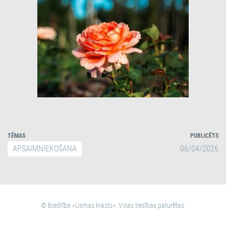
TĒMAS
PUBLICĒTS
APSAIMNIEKOŠANA
06/04/2026
© Biedrība «Usmas krasts». Visas tiesības paturētas.