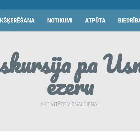
KŠĶERĒŠANA
NOTIKUMI
ATPŪTA
BIEDRĪB
skursija pa Us
ezeru
AKTIVITĀTE VIENAI DIENAI.