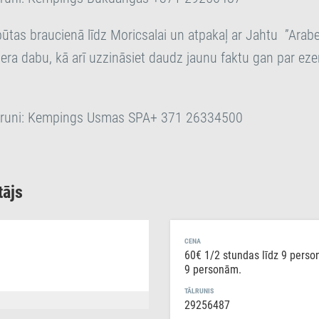
pūtas braucienā līdz Moricsalai un atpakaļ ar Jahtu ”Arabel
zera dabu, kā arī uzzināsiet daudz jaunu faktu gan par eze
ālruni: Kempings Usmas SPA+ 371 26334500
tājs
CENA
60€ 1/2 stundas līdz 9 perso
9 personām.
TĀLRUNIS
29256487