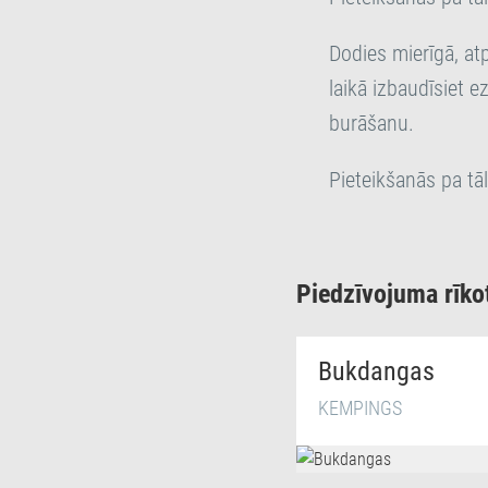
Dodies mierīgā, at
laikā izbaudīsiet e
burāšanu.
Pieteikšanās pa t
Piedzīvojuma rīko
Bukdangas
KEMPINGS