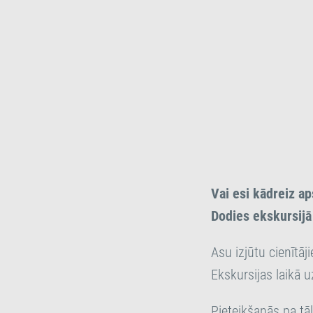
Vai esi kādreiz a
Dodies ekskursijā
Asu izjūtu cienītā
Ekskursijas laikā 
Pieteikšanās pa t