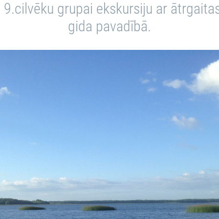
9.cilvēku grupai ekskursiju ar ātrgaita
gida pavadībā.