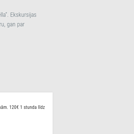
la”. Ekskursijas
ru, gan par
nām. 120€ 1 stunda līdz