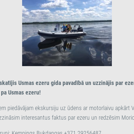
pskatījis Usmas ezeru gida pavadībā un uzzinājis par e
 pa Usmas ezeru!
jiem piedāvājam ekskursiju uz ūdens ar motorlaivu apkārt V
uzzināsim interesantus faktus par ezeru un redzēsim Moric
ālruni: Kempings Bukdangas +371 29256487