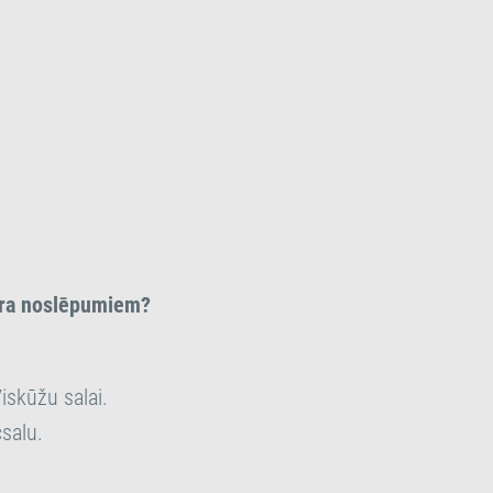
zera noslēpumiem?
iskūžu salai.
salu.