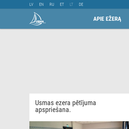
LV
EN
RU
ET
LT
DE
APIE EŽERĄ
Usmas ezera pētījuma
apspriešana.