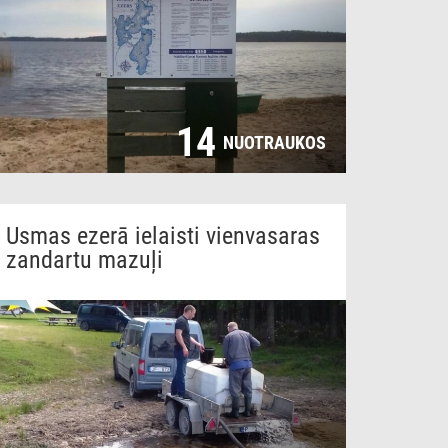
14
NUOTRAUKOS
Usmas ezerā ielaisti vienvasaras
zandartu mazuļi