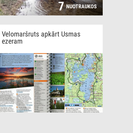
7
NUOTRAUKOS
Velomaršruts apkārt Usmas
ezeram