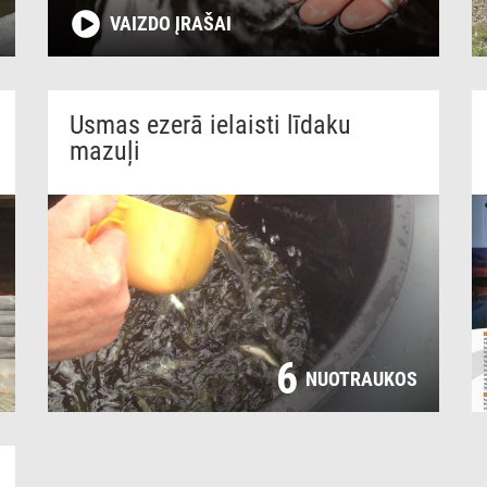
VAIZDO ĮRAŠAI
Usmas ezerā ielaisti līdaku
mazuļi
6
NUOTRAUKOS