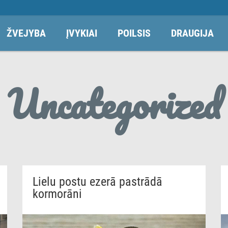
ŽVEJYBA
ĮVYKIAI
POILSIS
DRAUGIJA
Uncategorized
Lielu postu ezerā pastrādā
kormorāni