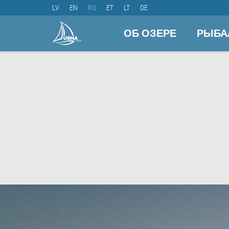
LV
EN
RU
ET
LT
DE
ОБ ОЗЕРЕ
РЫБА