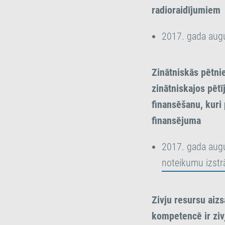
radioraidījumiem
2017. gada augu
Zinātniskās pētni
zinātniskajos pēt
finansēšanu, kuri
finansējuma
2017. gada augu
noteikumu izstr
Zivju resursu aiz
kompetencē ir zivj