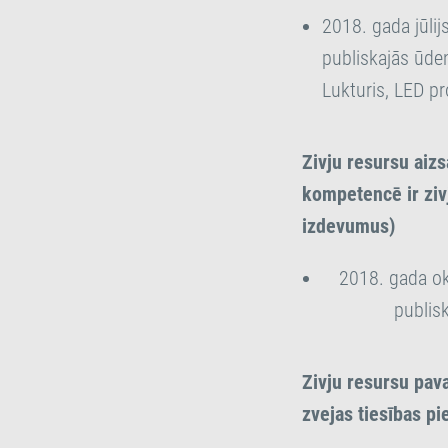
2018. gada jūlij
publiskajās ūden
Lukturis, LED p
Zivju resursu aiz
kompetencē ir zivj
izdevumus)
2018. gada ok
publis
Zivju resursu pav
zvejas tiesības pi