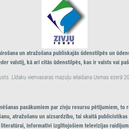
airošana un atražošana publiskajās ūdenstilpēs un ūdens
eder valstij, kā arī citās ūdenstilpēs, kas ir valsts vai p
sts. Līdaku vienvasaras mazuļu ielaišana Usmas ezerā 2
mēšanas pasākumiem par zivju resursu pētījumiem, to r
anu, atražošanu un aizsardzību, tai skaitā publicistika
literatūrai, informatīvi izglītojošiem televīzijas raidīju