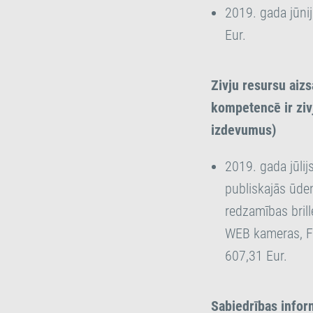
2019. gada jūni
Eur.
Zivju resursu aiz
kompetencē ir zivj
izdevumus)
2019. gada jūlij
publiskajās ūde
redzamības brill
WEB kameras, Fo
607,31 Eur.
Sabiedrības infor