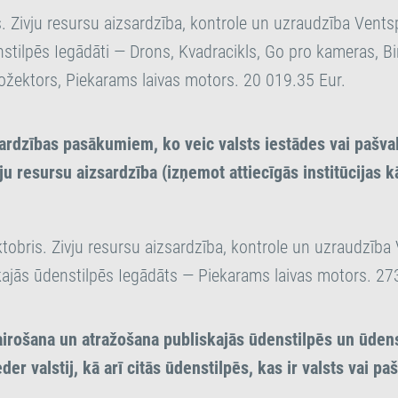
s. Zivju resursu aizsardzība, kontrole un uzraudzība Vents
stilpēs Iegādāti — Drons, Kvadracikls, Go pro kameras, Bi
rožektors, Piekarams laivas motors. 20 019.35 Eur.
sardzības pasākumiem, ko veic valsts iestādes vai pašva
u resursu aizsardzība (izņemot attiecīgās institūcijas k
tobris. Zivju resursu aizsardzība, kontrole un uzraudzība
kajās ūdenstilpēs Iegādāts — Piekarams laivas motors. 27
airošana un atražošana publiskajās ūdenstilpēs un ūdens
eder valstij, kā arī citās ūdenstilpēs, kas ir valsts vai p