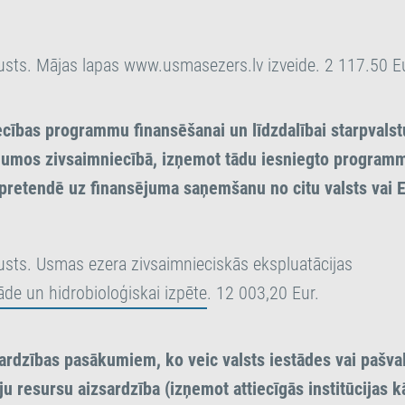
sts. Mājas lapas www.usmasezers.lv izveide. 2 117.50 Eu
ecības programmu finansēšanai un līdzdalībai starpvalst
ījumos zivsaimniecībā, izņemot tādu iesniegto program
 pretendē uz finansējuma saņemšanu no citu valsts vai 
sts. Usmas ezera zivsaimnieciskās ekspluatācijas
āde un hidrobioloģiskai izpēte
. 12 003,20 Eur.
sardzības pasākumiem, ko veic valsts iestādes vai pašva
u resursu aizsardzība (izņemot attiecīgās institūcijas k