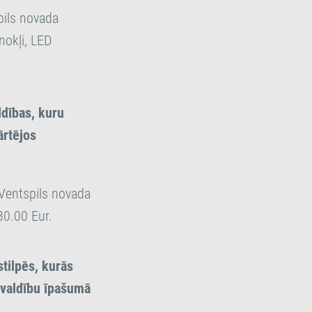
pils novada
nokļi, LED
ldības, kuru
ārtējos
 Ventspils novada
30.00 Eur.
tilpēs, kurās
ašvaldību īpašumā