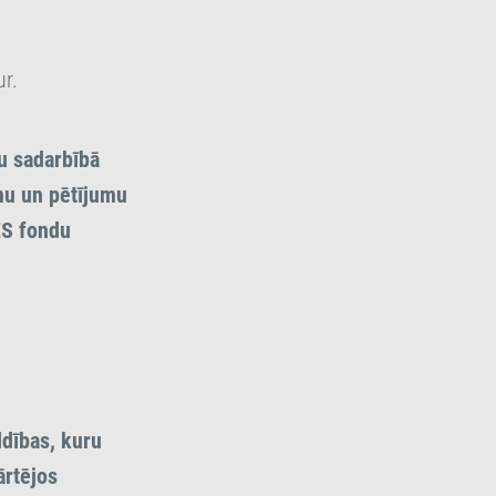
r.
u sadarbībā
mu un pētījumu
ES fondu
ldības, kuru
ārtējos