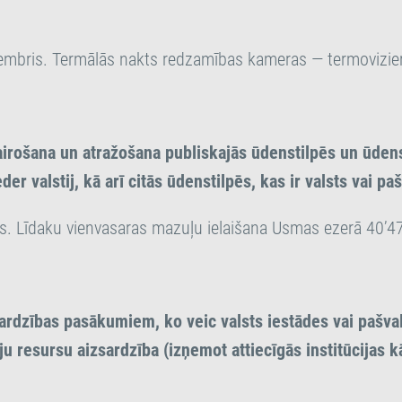
mbris. Termālās nakts redzamības kameras — termovizier
airošana un atražošana publiskajās ūdenstilpēs un ūdens
eder valstij, kā arī citās ūdenstilpēs, kas ir valsts vai p
js. Līdaku vienvasaras mazuļu ielaišana Usmas ezerā 40’4
sardzības pasākumiem, ko veic valsts iestādes vai pašva
u resursu aizsardzība (izņemot attiecīgās institūcijas k