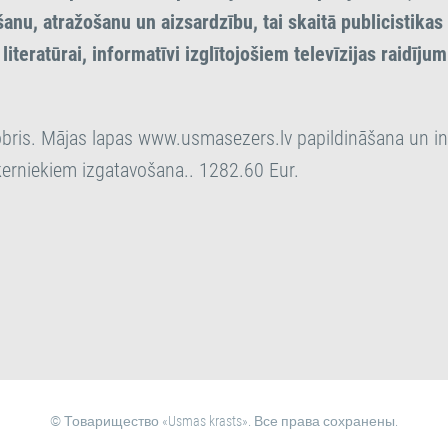
anu, atražošanu un aizsardzību, tai skaitā publicistika
literatūrai, informatīvi izglītojošiem televīzijas raidīju
bris. Mājas lapas www.usmasezers.lv papildināšana un i
erniekiem izgatavošana.. 1282.60 Eur.
© Товарищество «Usmas krasts». Все права сохранены.