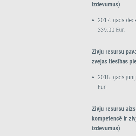
izdevumus)
2017. gada dece
339.00 Eur.
Zivju resursu pav
zvejas tiesības pi
2018. gada jūni
Eur.
Zivju resursu aiz
kompetencē ir zivj
izdevumus)