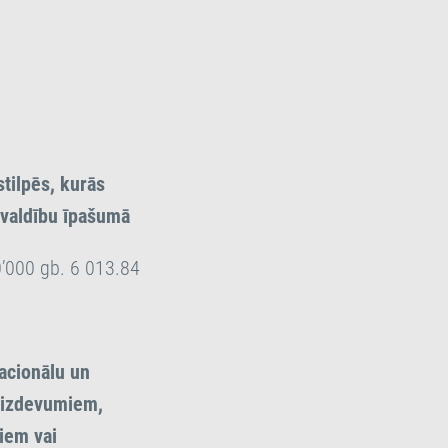
tilpēs, kurās
ašvaldību īpašumā
0’000 gb. 6 013.84
acionālu un
s izdevumiem,
miem vai