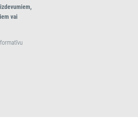
s izdevumiem,
miem vai
nformatīvu