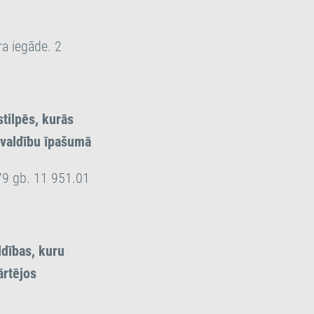
a iegāde. 2
tilpēs, kurās
ašvaldību īpašumā
79 gb. 11 951.01
ldības, kuru
ārtējos