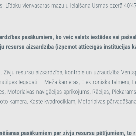
js. Līdaku vienvasaras mazuļu ielaišana Usmas ezerā 40’4
sardzības pasākumiem, ko veic valsts iestādes vai pašva
u resursu aizsardzība (izņemot attiecīgās institūcijas k
s. Zivju resursu aizsardzība, kontrole un uzraudzība Vents
nstilpēs Iegādāti — Meža kameras, Elektronisks tālmērs, L
es, Motorlaivas navigācijas aprīkojums, Rācijas, Piekarams
to kamera, Kaste kvadrociklam, Motorlaivas pārvadāšana
mēšanas pasākumiem par zivju resursu pētījumiem, to r