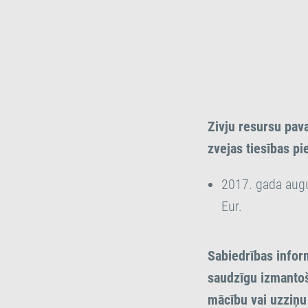
Zivju resursu pav
zvejas tiesības pi
2017. gada augu
Eur.
Sabiedrības infor
saudzīgu izmantoš
mācību vai uzziņu 