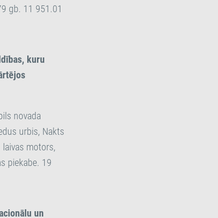
79 gb. 11 951.01
ldības, kuru
ārtējos
pils novada
edus urbis, Nakts
 laivas motors,
s piekabe. 19
acionālu un