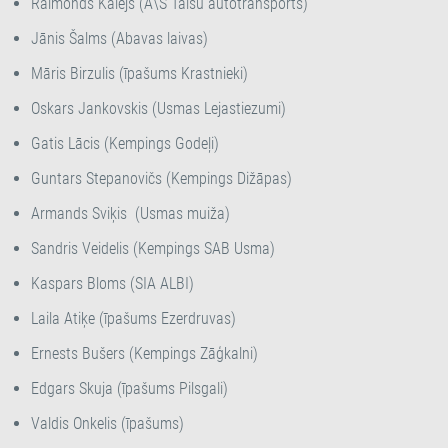
Raimonds Kalējs (A\S Talsu autotransports)
Jānis Šalms (Abavas laivas)
Māris Birzulis (īpašums Krastnieki)
Oskars Jankovskis (Usmas Lejastiezumi)
Gatis Lācis (Kempings Godeļi)
Guntars Stepanovičs (Kempings Dižāpas)
Armands Sviķis (Usmas muiža)
Sandris Veidelis (Kempings SAB Usma)
Kaspars Bloms (SIA ALBI)
Laila Atiķe (īpašums Ezerdruvas)
Ernests Bušers (Kempings Zāģkalni)
Edgars Skuja (īpašums Pilsgali)
Valdis Onkelis (īpašums)