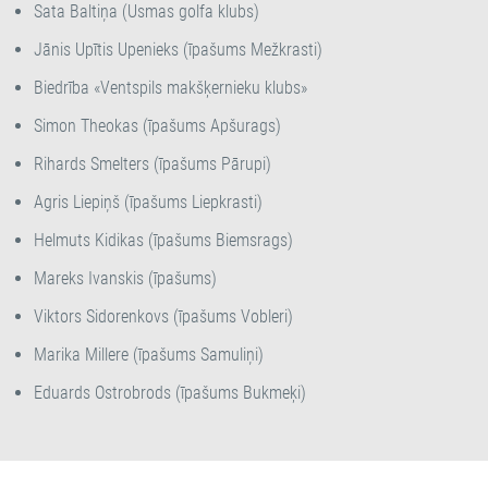
Sata Baltiņa (Usmas golfa klubs)
Jānis Upītis Upenieks (īpašums Mežkrasti)
Biedrība «Ventspils makšķernieku klubs»
Simon Theokas (īpašums Apšurags)
Rihards Smelters (īpašums Pārupi)
Agris Liepiņš (īpašums Liepkrasti)
Helmuts Kidikas (īpašums Biemsrags)
Mareks Ivanskis (īpašums)
Viktors Sidorenkovs (īpašums Vobleri)
Marika Millere (īpašums Samuliņi)
Eduards Ostrobrods (īpašums Bukmeķi)