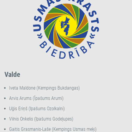
Valde
Iveta Maldone (Kempings Bukdangas)
Arvis Arums (Īpašums Arumi)
Uģis Eriņš (īpašums Ozolkalni)
Vilnis Onkelis (īpašums Godeļupes)
Gaitis Grasmanis-Laše (Kempings Usmas meķi)