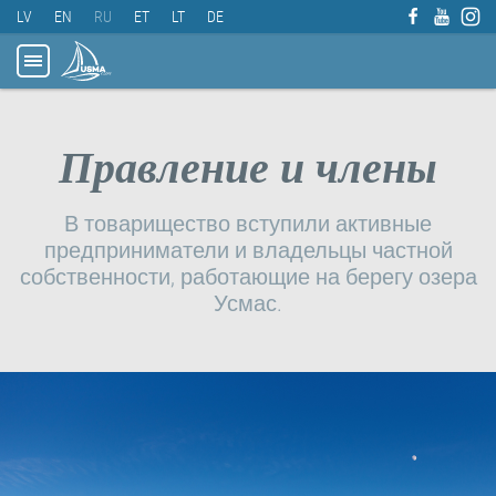
LV
EN
RU
ET
LT
DE
Правление и члены
В товарищество вступили активные
предприниматели и владельцы частной
собственности, работающие на берегу озера
Усмас.